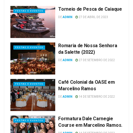
Torneio de Pesca de Caiaque
FESTAS E EVENTOS
DE
ADMIN
27 DE ABRIL DE 2023
Romaria de Nossa Senhora
FESTAS E EVENTOS
da Salette (2022)
DE
ADMIN
27 DE SETEMBRO DE 2022
Café Colonial da OASE em
FESTAS E EVENTOS
Marcelino Ramos
DE
ADMIN
14 DE SETEMBRO DE 2022
Formatura Dale Carnegie
FESTAS E EVENTOS
Course em Marcelino Ramos.