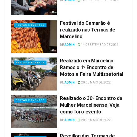
DE
ADMIN
14 DE SETEMBRO DE 2022
Festival do Camarão é
FESTAS E EVENTOS
realizado nas Termas de
Marcelino
DE
ADMIN
14 DE SETEMBRO DE 2022
Realizado em Marcelino
FESTAS E EVENTOS
Ramos o 1º Encontro de
Motos e Feira Multissetorial
DE
ADMIN
20 DE MAIO DE 2022
Realizado o 30º Encontro da
FESTAS E EVENTOS
Mulher Marcelinense. Veja
como foi o evento
DE
ADMIN
20 DE MAIO DE 2022
Reveillon das Termas de