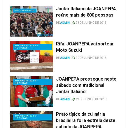
Jantar Italiano da JOANPEPA
GASTRONOMIA
reúne mais de 800 pessoas
DE
ADMIN
21 DE JUNHO DE 2015
Rifa: JOANPEPA vai sortear
JOANPEPA 2015 -
NOTÍCIAS
Moto Suzuki
DE
ADMIN
20 DE JUNHO DE 2015
JOANPEPA prossegue neste
JOANPEPA 2015 -
NOTÍCIAS
sábado com tradicional
Jantar Italiano
DE
ADMIN
19 DE JUNHO DE 2015
Prato típico da culinária
JOANPEPA 2015 -
NOTÍCIAS
brasileira foi a estrela deste
sábado da JOANPEPA