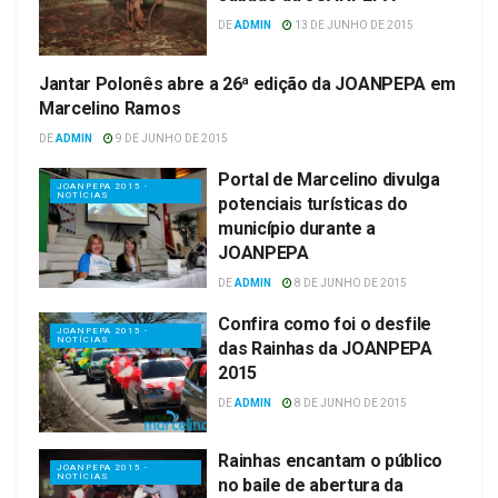
DE
ADMIN
13 DE JUNHO DE 2015
Jantar Polonês abre a 26ª edição da JOANPEPA em
JOANPEPA 2015 -
NOTÍCIAS
Marcelino Ramos
DE
ADMIN
9 DE JUNHO DE 2015
Portal de Marcelino divulga
JOANPEPA 2015 -
NOTÍCIAS
potenciais turísticas do
município durante a
JOANPEPA
DE
ADMIN
8 DE JUNHO DE 2015
Confira como foi o desfile
JOANPEPA 2015 -
NOTÍCIAS
das Rainhas da JOANPEPA
2015
DE
ADMIN
8 DE JUNHO DE 2015
Rainhas encantam o público
JOANPEPA 2015 -
NOTÍCIAS
no baile de abertura da