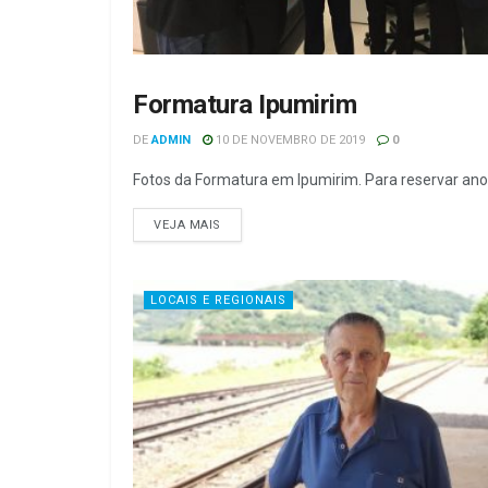
Formatura Ipumirim
SEM CATEGORIA
DE
ADMIN
10 DE NOVEMBRO DE 2019
0
Fotos da Formatura em Ipumirim. Para reservar anot
VEJA MAIS
LOCAIS E REGIONAIS