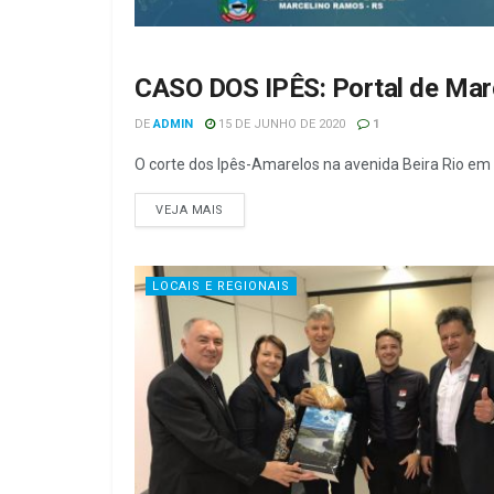
CASO DOS IPÊS: Portal de Mar
SEM CATEGORIA
DE
ADMIN
15 DE JUNHO DE 2020
1
O corte dos Ipês-Amarelos na avenida Beira Rio e
VEJA MAIS
LOCAIS E REGIONAIS