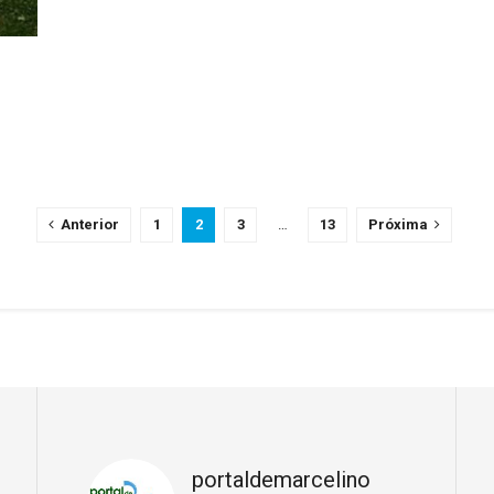
Anterior
1
2
3
…
13
Próxima
portaldemarcelino