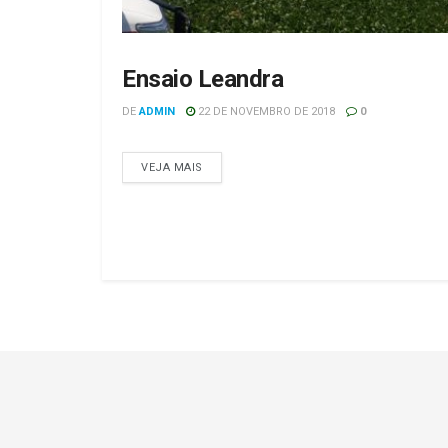
Ensaio Leandra
SEM CATEGORIA
DE
ADMIN
22 DE NOVEMBRO DE 2018
0
VEJA MAIS