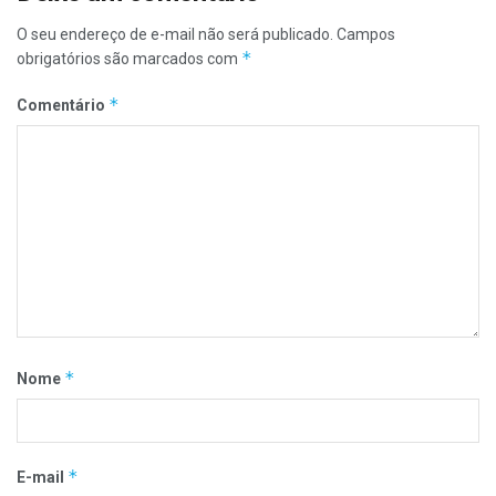
atividades alusivas ao aniversário da Brigada Militar,
O seu endereço de e-mail não será publicado.
Campos
realizando eventos integrados com as Guarnições
*
obrigatórios são marcados com
Especializadas de Erechim, Bombeiros, Polícia Rodoviária
*
Estadual e Pelotão de Polícia Ambiental, no período de 11 a
Comentário
18 de novembro.
*
Nome
*
E-mail