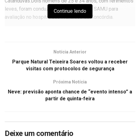
Catanduvas.Dois homens de 25 e 34 anos, com ferimentos
leves, foram conduzidos pela equipe do SAMU para
Continue lendo
avaliação no hospital São Francisco de Concórdia.
FONTE: ATUAL
Notícia Anterior
Parque Natural Teixeira Soares voltou a receber
visitas com protocolos de segurança
Próxima Notícia
Neve: previsão aponta chance de “evento intenso” a
partir de quinta-feira
Deixe um comentário