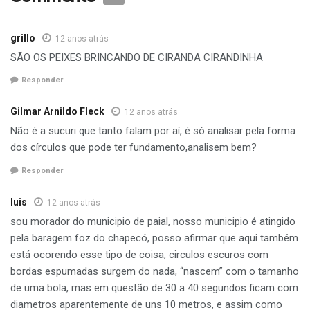
O que diz a Tractebel
grillo
Diante das especulações em torno do assunto a equipe de
12 anos atrás
reportagem do Portal de Marcelino entrou em contato com
SÃO OS PEIXES BRINCANDO DE CIRANDA CIRANDINHA
Responder
Gilmar Arnildo Fleck
12 anos atrás
Não é a sucuri que tanto falam por aí, é só analisar pela forma
Sérgio Luiz de Souza,
dos círculos que pode ter fundamento,analisem bem?
Responder
luis
12 anos atrás
sou morador do municipio de paial, nosso municipio é atingido
coordenador de Meio Ambiente da Tractebel com sede em
pela baragem foz do chapecó, posso afirmar que aqui também
Itá. Ele recebeu por e-mail as fotos que foram enviadas a
está ocorendo esse tipo de coisa, circulos escuros com
nossa redação. Pelas imagens ele não conseguiu
bordas espumadas surgem do nada, “nascem” com o tamanho
identificar do que se trata e disse que iria encaminhar o
de uma bola, mas em questão de 30 a 40 segundos ficam com
material para o setor responsável pelo monitoramento e
diametros aparentemente de uns 10 metros, e assim como