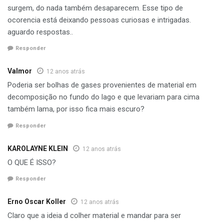
controle da água do lago.
surgem, do nada também desaparecem. Esse tipo de
ocorencia está deixando pessoas curiosas e intrigadas.
Na conversa preliminar com nossa reportagem ele
aguardo respostas..
descartou a princípio a formação do círculo por gazes
Responder
oriundos da decomposição de matérias orgânicas no fundo
do lago. Ainda esta semana a Tractebel ficou de dar um
Valmor
12 anos atrás
retorno ao Portal de Marcelino com uma resposta sobre o
Poderia ser bolhas de gases provenientes de material em
fenômeno.
decomposição no fundo do lago e que levariam para cima
também lama, por isso fica mais escuro?
Responder
KAROLAYNE KLEIN
12 anos atrás
O QUE É ISSO?
Responder
Erno Oscar Koller
12 anos atrás
Claro que a ideia d colher material e mandar para ser