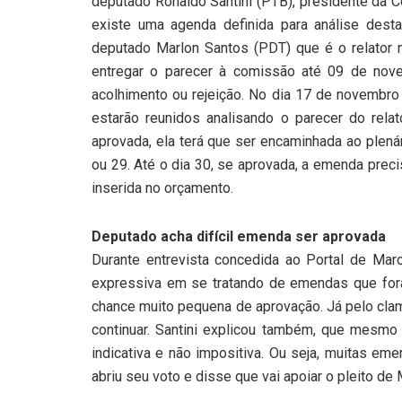
deputado Ronaldo Santini (PTB), presidente da 
existe uma agenda definida para análise dest
deputado Marlon Santos (PDT) que é o relator n
entregar o parecer à comissão até 09 de nov
acolhimento ou rejeição. No dia 17 de novembr
estarão reunidos analisando o parecer do rel
aprovada, ela terá que ser encaminhada ao plenár
ou 29. Até o dia 30, se aprovada, a emenda prec
inserida no orçamento.
Deputado acha difícil emenda ser aprovada
Durante entrevista concedida ao Portal de Mar
expressiva em se tratando de emendas que fora
chance muito pequena de aprovação. Já pelo clam
continuar. Santini explicou também, que mesm
indicativa e não impositiva. Ou seja, muitas e
abriu seu voto e disse que vai apoiar o pleito de