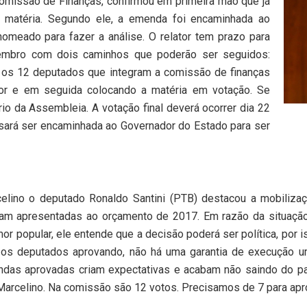
Comissão de Finanças, confirmou em primeira mão que já
a matéria. Segundo ele, a emenda foi encaminhada ao
omeado para fazer a análise. O relator tem prazo para
embro com dois caminhos que poderão ser seguidos:
o os 12 deputados que integram a comissão de finanças
ator e em seguida colocando a matéria em votação. Se
io da Assembleia. A votação final deverá ocorrer dia 22
isará ser encaminhada ao Governador do Estado para ser
celino o deputado Ronaldo Santini (PTB) destacou a mobiliz
m apresentadas ao orçamento de 2017. Em razão da situação 
or popular, ele entende que a decisão poderá ser política, por 
o os deputados aprovando, não há uma garantia de execução
mendas aprovadas criam expectativas e acabam não saindo do pa
 Marcelino. Na comissão são 12 votos. Precisamos de 7 para apro