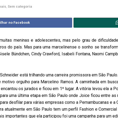
nais
,
Sem categoria
ilhar no Facebook
muitas meninas e adolescentes, mas pelo grau de dificulda
ros do país. Mas para uma marcelinense o sonho se transform
ele Bündchen, Cindy Crawford, Isabeli Fontana, Naomi Campbe
chneider está trilhando uma carreira promissora em São Paulo.
é motivo orgulho para Marcelino Ramos. A caminhada em busca d
ncantou os jurados e ficou em 1º lugar. A vitória levou ela a Po
 para uma última etapa em São Paulo onde Joice ficou entre as
 para desfilar para várias empresas como a Pernambucanas e a C
ra atualmente em São Paulo tem um perfil Fashion e Comercial 
is importantes que ela participou foi uma campanha para um edi