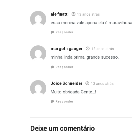
ale finatti
13 anos atrás
essa menina vale apena ela é maravilhosa 
Responder
margoth gauger
13 anos atrás
minha linda prima, grande sucesso..
Responder
Joice Schneider
13 anos atrás
Muito obrigada Gente…!
Responder
Deixe um comentário