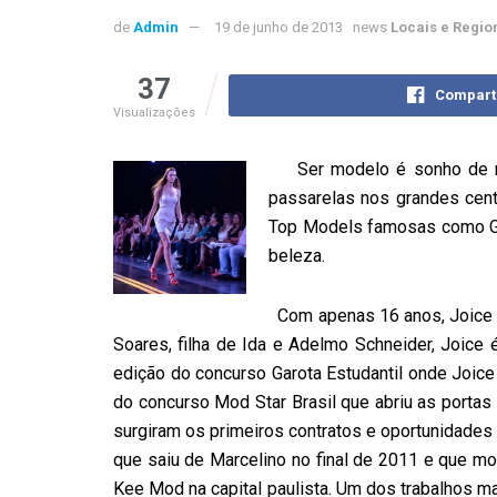
de
Admin
19 de junho de 2013
news
Locais e Regio
37
Compart
Visualizações
Ser modelo é sonho de 
passarelas nos grandes cent
Top Models famosas como Gis
beleza.
Com apenas 16 anos, Joice S
Soares, filha de Ida e Adelmo Schneider, Joice 
edição do concurso Garota Estudantil onde Joice e
do concurso Mod Star Brasil que abriu as portas
surgiram os primeiros contratos e oportunidades
que saiu de Marcelino no final de 2011 e que mo
Kee Mod na capital paulista. Um dos trabalhos ma