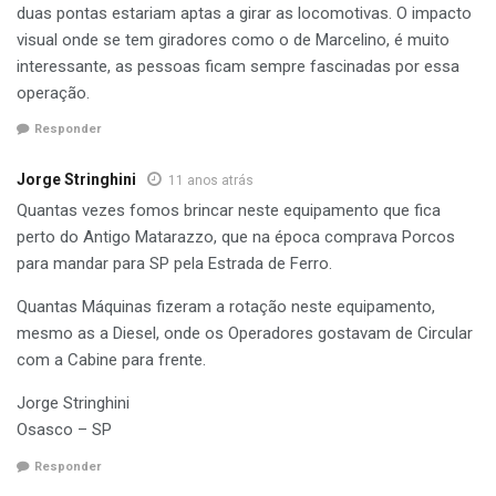
duas pontas estariam aptas a girar as locomotivas. O impacto
não fez nenhuma citação ao nosso Girador, no relatório
visual onde se tem giradores como o de Marcelino, é muito
sobre a história ferroviária de Marcelino Ramo, quando
interessante, as pessoas ficam sempre fascinadas por essa
solicitamos a cedência do patrimônio à Prefeitura. Ele foi
operação.
construído em 1913, quando as ferrovias eram estadual e
tocado por 2 homens” concluiu Rubinisch.
Responder
No Rio Grande do Sul existem apenas dois, e um deles,
Jorge Stringhini
11 anos atrás
orgulhosamente, está em Marcelino Ramos.
Quantas vezes fomos brincar neste equipamento que fica
perto do Antigo Matarazzo, que na época comprava Porcos
Conheçe mais da história do nosso girador? Colabore com
para mandar para SP pela Estrada de Ferro.
o Portal de Marcelino! Mande seu email para
Quantas Máquinas fizeram a rotação neste equipamento,
marcelosantos@portaldemarcelino.com.br
mesmo as a Diesel, onde os Operadores gostavam de Circular
com a Cabine para frente.
Jorge Stringhini
Osasco – SP
Responder