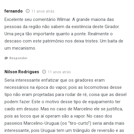
Uliniki, um apaixonado por trens e pela história. “Só pelo
simples fato da engenharia da época, manejo e as
fernando
11 anos atrás
habilidades dos operadores, se pode ter uma idéia do
Excelente seu comentário Wilmar. A grande maioria das
quanto era trabalhoso e eles sobreviveram a várias
pessoas da região não sabem da existência deste Girador.
dificuldades, sem contar que trata-se duma construção da
Uma peça tão importante quanto a ponte. Realmente o
antiga EFSPRG meados de 1910”, observou ele.
descaso com este patrimônio nos deixa tristes. Um baita de
um mecanismo.
O historiador marcelinense, Wilmar Rubenisch, lamentou
Responder
que os órgãos responsáveis não se preocupam com este
patrimônio. ” Certa vez eu fiz uma comparação da “família
Nilson Rodrigues
11 anos atrás
ferroviária de Marcelino Ramos” com a Família Real da
Seria interessante enfatizar que os giradores eram
Inglaterra, como a Estação sendo a rainha, a ponte, a
necessários na época do vapor, pois as locomotivas desse
princesa e o girador era o príncipe. Essa seria a Família
tipo não eram projetadas para rodar de ré, coisa que as diesel
Real Ferroviária de Marcelino Ramos. Disse, também, que a
podem fazer. Este o motivo desse tipo de equipamento ter
nossa Família Real Ferroviária estava muito doente e que o
caido em desuso. Mas no caso de Marcelino ele se justifica,
príncipe era o pior, o mais frágil, estava na UTI. Nenhuma
pois as locos que aí operam são a vapor. No caso dos
entidade se preocupa com ele, nem sequer o IPHAN-
passeios Marcelino-Uruguai (os “tiro-curto”) seria ainda mais
Instituto do Patrimônio Histórico e Artístico Nacional, qu
interessante, pois Uruguai tem um triângulo de reversão e as