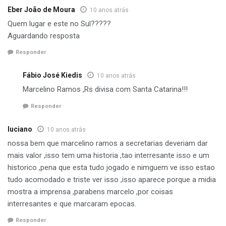
Eber João de Moura
10 anos atrás
Quem lugar e este no Sul?????
Aguardando resposta
Responder
Fábio José Kiedis
10 anos atrás
VEJA abaixo
como funciona um Girador. Vídeo gravado em
Marcelino Ramos ,Rs divisa com Santa Catarina!!!
Ouro Preto de um Girador semelhante. O existente em
Marcelino era manual, sendo que este do vídeo é um
Responder
equipamento mais moderno, que funciona com motor.
luciano
10 anos atrás
nossa bem que marcelino ramos a secretarias deveriam dar
mais valor ,isso tem uma historia ,tao interresante isso e um
historico ,pena que esta tudo jogado e nimguem ve isso estao
tudo acomodado e triste ver isso ,isso aparece porque a midia
mostra a imprensa ,parabens marcelo ,por coisas
interresantes e que marcaram epocas.
Responder