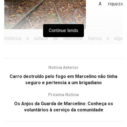
A riqueza
Continue lendo
histórica e cultural de Marcelino Ramos é algo
inquestionável, mas talvez ainda desconhecida para as
gerações mais novas que nasceram num século dominado
pela tecnologia. O Portal de Marcelino, com compromisso
editorial de manter viva a história da cidade, leva seus
Notícia Anterior
leitores para mais uma viagem ao passado. Neste mês de
Carro destruído pelo fogo em Marcelino não tinha
maio nossa equipe de reportagem deu um giro pelo parque
seguro e pertencia a um brigadiano
ferroviário manobrando em cima de um equipamento
Próxima Notícia
construído há mais de um século. Trata-se do Girador de
Os Anjos da Guarda de Marcelino: Conheça os
Locomotivas, um dos raros exemplares ainda existentes na
voluntários à serviço da comunidade
América Latina, que ainda sobrevive apesar da ação do
tempo ao longo de mais de dez décadas.