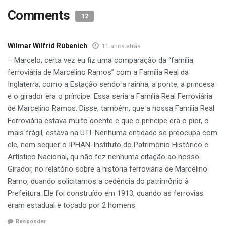
Até o início dos anos 80 o equipamento servia para
Comments
12
manobrar as locomotivas que faziam a linha São Paulo/ Rio
Grande. Máquinas gigantes, puxando dezenas de vagões,
Wilmar Wilfrid Rúbenich
11 anos atrás
eram levadas até o Girador. Em razão da tecnologia
– Marcelo, certa vez eu fiz uma comparação da “família
adotada, a base de rolamentos e um eixo central que
ferroviária de Marcelino Ramos” com a Família Real da
controlava o centro de gravidade, as gigantes da estrada de
Inglaterra, como a Estação sendo a rainha, a ponte, a princesa
ferro se rendiam a apenas um homem, que usando de uma
e o girador era o príncipe. Essa seria a Família Real Ferroviária
barra de ferro fazia um giro de 360 graus. O Girador está
de Marcelino Ramos. Disse, também, que a nossa Família Real
localizado na cabeceira da ponte rodoferroviária, atrás da
Ferroviária estava muito doente e que o príncipe era o pior, o
unidade do SAMU. “Tem que ser preservado essas partes
mais frágil, estava na UTI. Nenhuma entidade se preocupa com
faz parte da história da cidade de Marcelino Ramos eu vi
ele, nem sequer o IPHAN-Instituto do Patrimônio Histórico e
muitas máquinas sendo giradas ai …ficou registrado na
Artístico Nacional, qu não fez nenhuma citação ao nosso
memória dos tempos de crianças” comentou Elvira
Girador, no relatório sobre a história ferroviária de Marcelino
Echterhoff, nas redes sociais.
Ramo, quando solicitamos a cedência do patrimônio à
Prefeitura. Ele foi construído em 1913, quando as ferrovias
Quem também fez questão de ressaltar a importância da
eram estadual e tocado por 2 homens.
preservação do patrimônio é o ex-ferroviário Luiz Jorge
Responder