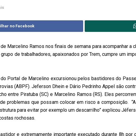
is
ilhar no Facebook
de Marcelino Ramos nos finais de semana para acompanhar a ch
rupo de trabalhadores, apaixonados por Trem, cumpre um impor
o Portal de Marcelino excursionou pelos bastidores do Passeio
rrovias (ABPF). Jeferson Dhein e Dário Pedrinho Appel são co
ho entre Piratuba (SC) e Marcelino Ramos (RS). Eles percorre
de problemas que possam colocar em risco a composição. “A g
trutura para evitar por exemplo um descarrilho” explicou Jéfers
costas rochosas.
astidor e extremamente importante executado durante 8h por 