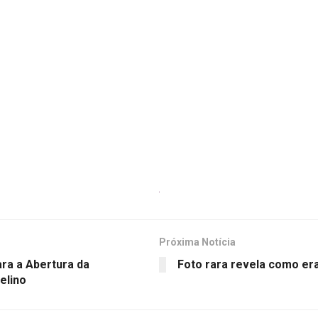
Próxima Notícia
ara a Abertura da
Foto rara revela como er
elino