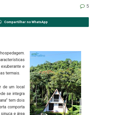
5
Compartilhar no WhatsApp
e hospedagem.
acterísticas
 exuberante e
as termais.
r de um local
de se integra
bana” tem dois
rta comporta
 sinuca e área