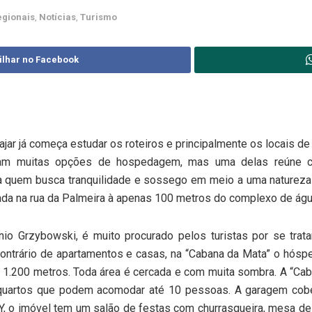
egionais
,
Notícias
,
Turismo
ilhar no Facebook
ar já começa estudar os roteiros e principalmente os locais d
ram muitas opções de hospedagem, mas uma delas reúne car
ra quem busca tranquilidade e sossego em meio a uma natureza
zada na rua da Palmeira à apenas 100 metros do complexo de águ
 Grzybowski, é muito procurado pelos turistas por se trata
ontrário de apartamentos e casas, na “Cabana da Mata” o hóspe
 1.200 metros. Toda área é cercada e com muita sombra. A “Ca
uartos que podem acomodar até 10 pessoas. A garagem cobe
KY, o imóvel tem um salão de festas com churrasqueira, mesa de