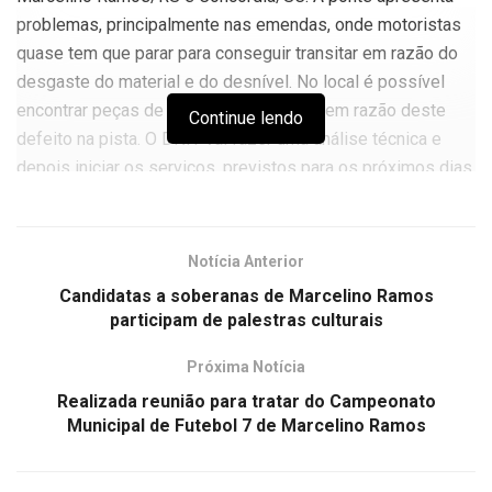
problemas, principalmente nas emendas, onde motoristas
quase tem que parar para conseguir transitar em razão do
desgaste do material e do desnível. No local é possível
encontrar peças de veículos que caíram em razão deste
Continue lendo
defeito na pista. O DNIT vai fazer uma análise técnica e
depois iniciar os serviços, previstos para os próximos dias.
Notícia Anterior
A ponte foi construída em substituição da antiga em
meados de 1990.
Candidatas a soberanas de Marcelino Ramos
participam de palestras culturais
Por Marcelo Santos/RS
Próxima Notícia
Realizada reunião para tratar do Campeonato
Municipal de Futebol 7 de Marcelino Ramos