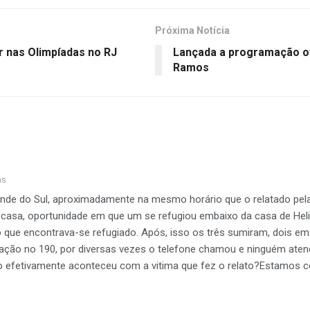
Próxima Notícia
r nas Olimpíadas no RJ
Lançada a programação of
Ramos
ás
nde do Sul, aproximadamente na mesmo horário que o relatado pela
asa, oportunidade em que um se refugiou embaixo da casa de Helio M
 que encontrava-se refugiado. Após, isso os três sumiram, dois em
ligação no 190, por diversas vezes o telefone chamou e ninguém aten
omo efetivamente aconteceu com a vitima que fez o relato?Estamo