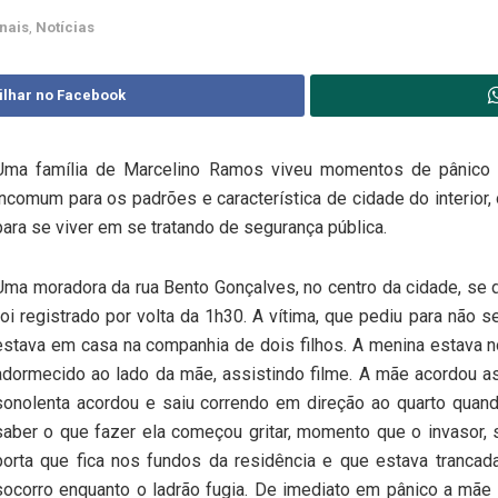
nais
,
Notícias
ilhar no Facebook
Uma família de Marcelino Ramos viveu momentos de pânico 
incomum para os padrões e característica de cidade do interior
para se viver em se tratando de segurança pública.
Uma moradora da rua Bento Gonçalves, no centro da cidade, se d
foi registrado por volta da 1h30. A vítima, que pediu para não s
estava em casa na companhia de dois filhos. A menina estava no
adormecido ao lado da mãe, assistindo filme. A mãe acordou as
sonolenta acordou e saiu correndo em direção ao quarto quand
saber o que fazer ela começou gritar, momento que o invasor, 
porta que fica nos fundos da residência e que estava trancada.
socorro enquanto o ladrão fugia. De imediato em pânico a mãe 