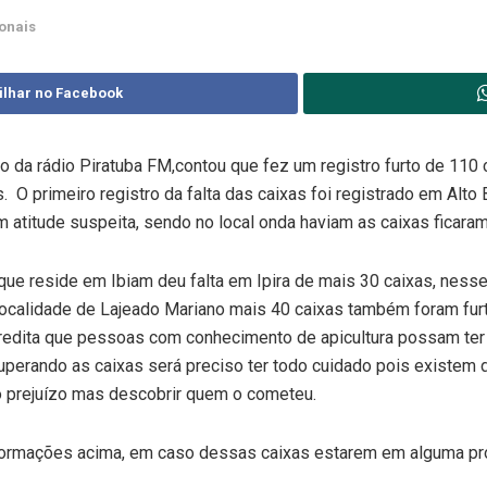
onais
ilhar no Facebook
mo da rádio Piratuba FM,contou que fez um registro furto de 110 
s. O primeiro registro da falta das caixas foi registrado em Alto
 atitude suspeita, sendo no local onda haviam as caixas ficara
ue reside em Ibiam deu falta em Ipira de mais 30 caixas, ness
na localidade de Lajeado Mariano mais 40 caixas também foram fu
credita que pessoas com conhecimento de apicultura possam te
uperando as caixas será preciso ter todo cuidado pois existem
o prejuízo mas descobrir quem o cometeu.
formações acima, em caso dessas caixas estarem em alguma prop