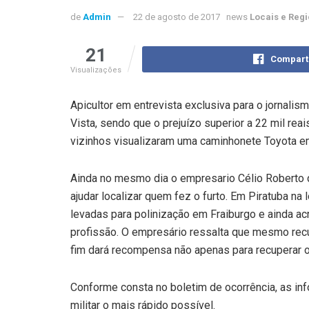
de
Admin
22 de agosto de 2017
news
Locais e Regi
21
Compart
Visualizações
Apicultor em entrevista exclusiva para o jornalis
Vista, sendo que o prejuízo superior a 22 mil reai
vizinhos visualizaram uma caminhonete Toyota em
Ainda no mesmo dia o empresario Célio Roberto q
ajudar localizar quem fez o furto. Em Piratuba 
levadas para polinização em Fraiburgo e ainda a
profissão. O empresário ressalta que mesmo rec
fim dará recompensa não apenas para recuperar 
Conforme consta no boletim de ocorrência, as in
militar o mais rápido possível.