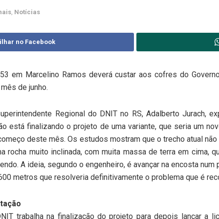
nais
,
Notícias
ilhar no Facebook
53 em Marcelino Ramos deverá custar aos cofres do Governo F
 mês de junho.
uperintendente Regional do DNIT no RS, Adalberto Jurach, e
ão está finalizando o projeto de uma variante, que seria um n
começo deste mês. Os estudos mostram que o trecho atual não s
a rocha muito inclinada, com muita massa de terra em cima, 
endo. A ideia, segundo o engenheiro, é avançar na encosta num
600 metros que resolveria definitivamente o problema que é reco
itação
NIT trabalha na finalização do projeto para depois lançar a lic