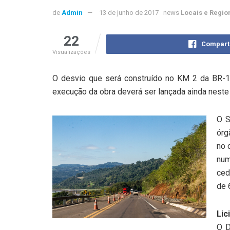
de
Admin
13 de junho de 2017
news
Locais e Regio
22
Compart
Visualizações
O desvio que será construído no KM 2 da BR-1
execução da obra deverá ser lançada ainda neste
O S
órg
no 
num
ced
de 
Lic
O D