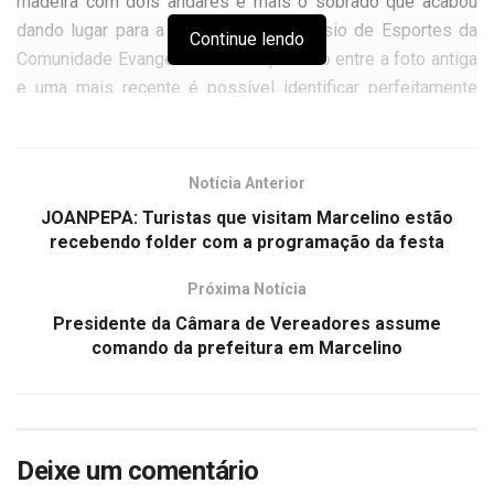
madeira com dois andares e mais o sobrado que acabou
dando lugar para a construção do Ginásio de Esportes da
Continue lendo
Comunidade Evangélica. No comparativo entre a foto antiga
e uma mais recente é possível identificar perfeitamente
onde ficava o internato e as transformações que ocorreram
ao longo das últimas décadas. As três árvores, no pátio de
acesso ao internato, ainda estavam lá até pouco tempo,
Notícia Anterior
antes da obra de ampliação do ginásio, que está sendo
JOANPEPA: Turistas que visitam Marcelino estão
concluída. Um recorte histórico que serve para reascender
recebendo folder com a programação da festa
lembranças para muitas pessoas que conheceram de perto
a edificação que já não existe mais.
Próxima Notícia
Presidente da Câmara de Vereadores assume
comando da prefeitura em Marcelino
Deixe um comentário