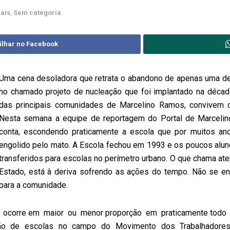
nais
,
Sem categoria
ilhar no Facebook
Uma cena desoladora que retrata o abandono de apenas uma de
no chamado projeto de nucleação que foi implantado na déca
das principais comunidades de Marcelino Ramos, convivem d
Nesta semana a equipe de reportagem do Portal de Marcelin
conta, escondendo praticamente a escola que por muitos ano
engolido pelo mato. A Escola fechou em 1993 e os poucos alun
transferidos para escolas no perímetro urbano. O que chama at
Estado, está à deriva sofrendo as ações do tempo. Não se en
para a comunidade.
ocorre em maior ou menor proporção em praticamente todo
ção de escolas no campo do Movimento dos Trabalhadores R