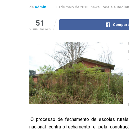
de
Admin
10 de maio de 2015
news
Locais e Regio
51
Compart
Visualizações
O processo de fechamento de escolas rurais 
nacional contra o fechamento e pela constru