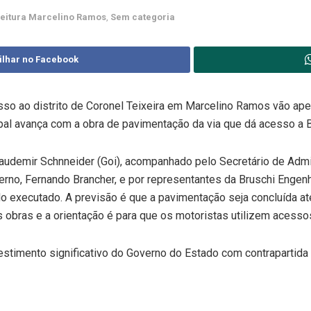
feitura Marcelino Ramos
,
Sem categoria
ilhar no Facebook
esso ao distrito de Coronel Teixeira em Marcelino Ramos vão ap
ipal avança com a obra de pavimentação da via que dá acesso a 
Claudemir Schnneider (Goi), acompanhado pelo Secretário de Admi
nterno, Fernando Brancher, e por representantes da Bruschi Engen
do executado. A previsão é que a pavimentação seja concluída a
as obras e a orientação é para que os motoristas utilizem acesso
stimento significativo do Governo do Estado com contrapartida 