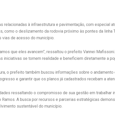
 relacionadas à infraestrutura e pavimentação, com especial at
s, como o deslizamento da rodovia próximo às pontes da linha T
s vias de acesso do município.
amos que eles avancem”, ressaltou o prefeito Vannei Mafissoni. 
as iniciativas se tornem realidade e beneficiem diretamente a po
ura, o prefeito também buscou informações sobre o andamento d
o progresso e garantir que os planos já cadastrados recebam a at
vidades ressaltando o compromisso de sua gestão em trabalhar i
no Ramos. A busca por recursos e parcerias estratégicas demons
lvimento sustentável do município.