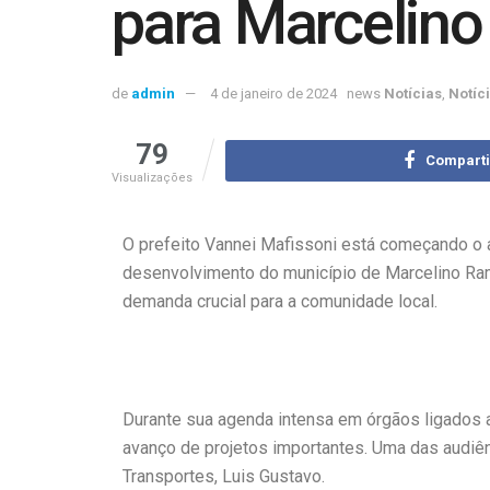
para Marcelin
de
admin
4 de janeiro de 2024
news
Notícias
,
Notíc
79
Comparti
Visualizações
O prefeito Vannei Mafissoni está começando o 
desenvolvimento do município de Marcelino Ram
demanda crucial para a comunidade local.
Durante sua agenda intensa em órgãos ligados a
avanço de projetos importantes. Uma das audiên
Transportes, Luis Gustavo.