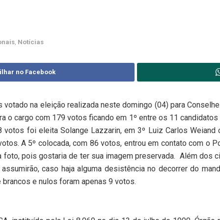
onais
,
Notícias
ilhar no Facebook
s votado na eleição realizada neste domingo (04) para Conselhe
ara o cargo com 179 votos ficando em 1º entre os 11 candidatos
 votos foi eleita Solange Lazzarin, em 3º Luiz Carlos Weiand
tos. A 5º colocada, com 86 votos, entrou em contato com o Po
a foto, pois gostaria de ter sua imagem preservada. Além dos c
e assumirão, caso haja alguma desistência no decorrer do mand
 brancos e nulos foram apenas 9 votos.