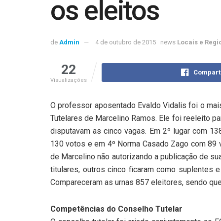
os eleitos
de
Admin
4 de outubro de 2015
news
Locais e Regi
22
Compart
Visualizações
O professor aposentado Evaldo Vidalis foi o mai
Tutelares de Marcelino Ramos. Ele foi reeleito p
disputavam as cinco vagas. Em 2º lugar com 138
130 votos e em 4º Norma Casado Zago com 89 vo
de Marcelino não autorizando a publicação de su
titulares, outros cinco ficaram como suplentes 
Compareceram as urnas 857 eleitores, sendo que
Competências do Conselho Tutelar