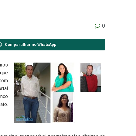
0
Compartilhar no WhatsApp
iros
 que
 com
rtal
inco
ato.