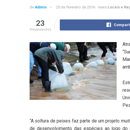
de
Admin
20 de fevereiro de 2016
news
Locais e Re
23
Compart
Visualizações
Atr
“Su
Mar
amb
Est
res
Uni
Pes
“A soltura de peixes faz parte de um projeto mui
de desenvolvimento das espécies ao logo do r