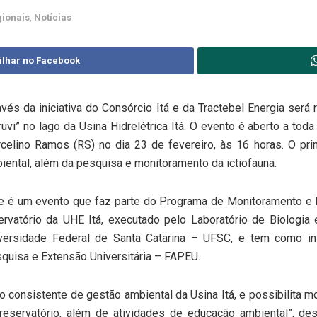
gionais
,
Notícias
ilhar no Facebook
avés da iniciativa do Consórcio Itá e da Tractebel Energia será
ruvi” no lago da Usina Hidrelétrica Itá. O evento é aberto a to
celino Ramos (RS) no dia 23 de fevereiro, às 16 horas. O prin
iental, além da pesquisa e monitoramento da ictiofauna.
e é um evento que faz parte do Programa de Monitoramento e Ma
ervatório da UHE Itá, executado pelo Laboratório de Biolog
versidade Federal de Santa Catarina – UFSC, e tem como in
quisa e Extensão
Universitária – FAPEU.
to consistente de gestão ambiental da Usina Itá, e possibilita 
eservatório, além de atividades de educação ambiental”, des