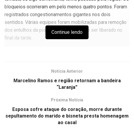
bloqueios ocorreram em pelo menos quatro pontos. Foram
registrados congestionamentos gigantes nos dois
sentidos. Várias equipes foram mobilizadas para remoção
dos entulhos da pista. O trânsito voltou a ser liberado no
Continue lendo
final da tarde.
Notícia Anterior
Marcelino Ramos e região retornam a bandeira
“Laranja”
Próxima Notícia
Esposa sofre ataque do coração, morre durante
sepultamento do marido e bisneta presta homenagem
ao casal