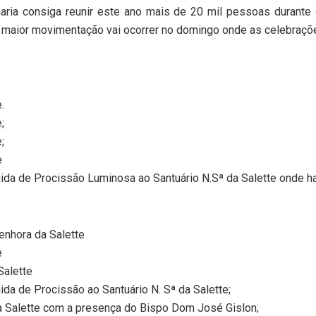
aria consiga reunir este ano mais de 20 mil pessoas durante
 a maior movimentação vai ocorrer no domingo onde as celebraçõ
.
;
;
e
uida de Procissão Luminosa ao Santuário N.Sª da Salette onde 
nhora da Salette
e
Salette
ida de Procissão ao Santuário N. Sª da Salette;
a Salette com a presença do Bispo Dom José Gislon;