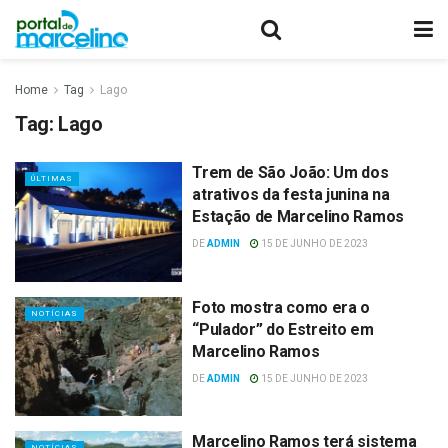
Home
Tag
Lago
Tag:
Lago
Trem de São João: Um dos
ÚLTIMAS
atrativos da festa junina na
Estação de Marcelino Ramos
DE
ADMIN
15 DE JUNHO DE 2023
Foto mostra como era o
NOTÍCIAS
“Pulador” do Estreito em
Marcelino Ramos
DE
ADMIN
15 DE JUNHO DE 2023
Marcelino Ramos terá sistema
NOTÍCIAS