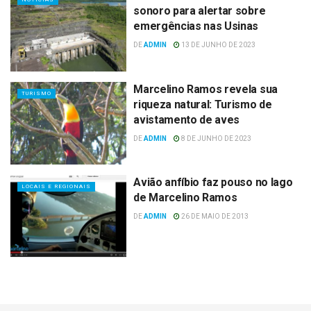
sonoro para alertar sobre
emergências nas Usinas
DE
ADMIN
13 DE JUNHO DE 2023
Marcelino Ramos revela sua
TURISMO
riqueza natural: Turismo de
avistamento de aves
DE
ADMIN
8 DE JUNHO DE 2023
Avião anfíbio faz pouso no lago
LOCAIS E REGIONAIS
de Marcelino Ramos
DE
ADMIN
26 DE MAIO DE 2013