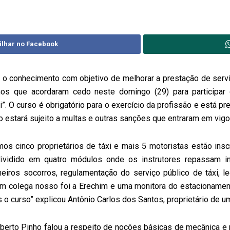
ilhar no Facebook
 o conhecimento com objetivo de melhorar a prestação de servi
os que acordaram cedo neste domingo (29) para participar
”. O curso é obrigatório para o exercício da profissão e está pr
o estará sujeito a multas e outras sanções que entraram em vigo
s cinco proprietários de táxi e mais 5 motoristas estão inscr
ividido em quatro módulos onde os instrutores repassam i
eiros socorros, regulamentação do serviço público de táxi, l
m colega nosso foi a Erechim e uma monitora do estacionamento 
 curso” explicou Antônio Carlos dos Santos, proprietário de um
erto Pinho falou a respeito de noções básicas de mecânica e pa