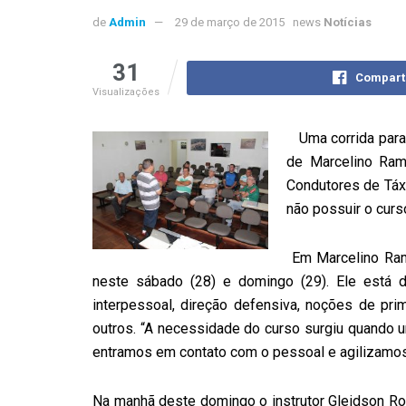
de
Admin
29 de março de 2015
news
Notícias
31
Compart
Visualizações
Uma corrida para
de Marcelino Ram
Condutores de Táxi
não possuir o curs
Em Marcelino Ramo
neste sábado (28) e domingo (29). Ele está d
interpessoal, direção defensiva, noções de prim
outros. “A necessidade do curso surgiu quando u
entramos em contato com o pessoal e agilizamos o
Na manhã deste domingo o instrutor Gleidson Rob