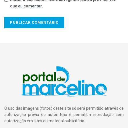
buscar lares para os animais abandonados, mas enquanto
que eu comentar.
eles não são adotados permanecem nas ruas, já que não
existe um abrigo específico. A castração é realizada numa
sala apropriada por uma veterinária cedida pelo município e
tem como público alvo os animais das famílias mais
carentes.
Abandonar animal é crime! Denúncie! O ditado que diz
que o cão é o melhor amigo do homem não encontra
reciprocidade. Ou seja, o homem não é o melhor
amigo do cão.
O uso das imagens (fotos) deste site só será permitido através de
autorização prévia do autor. Não é permitida reprodução sem
autorização em sites ou material publicitário.