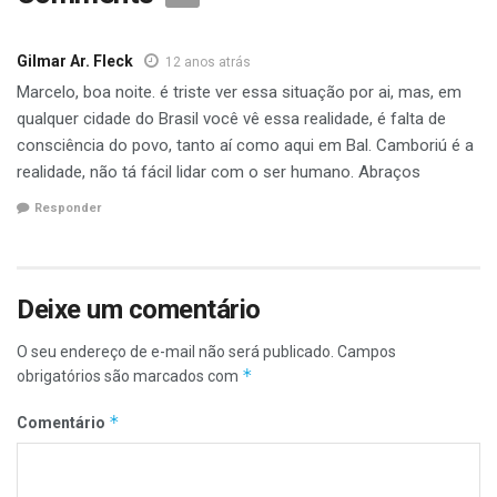
Gilmar Ar. Fleck
12 anos atrás
Marcelo, boa noite. é triste ver essa situação por ai, mas, em
qualquer cidade do Brasil você vê essa realidade, é falta de
abandonados, principalmente
consciência do povo, tanto aí como aqui em Bal. Camboriú é a
realidade, não tá fácil lidar com o ser humano. Abraços
Responder
no bairro Balneário. Nesta segunda-feira (25) circulando
Deixe um comentário
pelas principais ruas da cidade o Portal de Marcelino se
deparou com uma triste realidade. Vários cães foram
O seu endereço de e-mail não será publicado.
Campos
encontrados se alimentando de lixo, dormindo em calçadas
*
obrigatórios são marcados com
ou simplesmente vagando sem rumo. Magros, sujos e com
fome eles são vítimas da irresponsabilidade humana,
*
Comentário
principalmente de pessoas que agem por impulso não
medindo consequência de seus atos. Vale ressaltar