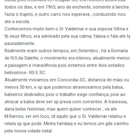
todos os dias, e em 1965, ano da enchente, somente a lancha
fazia o trajeto, e outro carro nos esperava , conduzindo-nos
ate a escola.
Conhecemos muito bem o Sr Valdemar e sua esposa Vilma e
tb seus filhos, era admirado pela sua calma, falava e fala ate hj
pausadamente.
Realmente eram outros tempos, em Setembro , há a Romaria
de N.S.da Salette, o movimento era intenso, atualmente menor,
a paisagem e maravilhosa pois estamos entre dois estados
belíssimos- RS E SC.
Atualmente moramos em Concordia-SC, distancia de mais ou
menos 50 km, e sp que podemos atravessamos pela balsa,
balseiros dedicados pois o trabalho exige confiança, pois ao
atracar a balsa deve ser sp presa com correntes. A travessia,
daria belas historias, mas quem quiser conhecer , va ate
M.Ramos, ver em loco, td aquilo que o Sr. Valdemar relatou e
relata sp que pode. Minha familiaq e eu temos um gde carinho
pela nossa cidade natal.