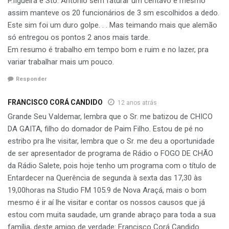
P.figueira e Sto. Antonio sem faturar um centavo e mesmo
assim manteve os 20 funcionários de 3 sm escolhidos a dedo.
Este sim foi um duro golpe. . . Mas teimando mais que alemão
só entregou os pontos 2 anos mais tarde.
Em resumo é trabalho em tempo bom e ruim e no lazer, pra
variar trabalhar mais um pouco.
Responder
FRANCISCO CORÁ CANDIDO
12 anos atrás
Grande Seu Valdemar, lembra que o Sr. me batizou de CHICO
DA GAITA, filho do domador de Paim Filho. Estou de pé no
estribo pra lhe visitar, lembra que o Sr. me deu a oportunidade
de ser apresentador de programa de Rádio o FOGO DE CHÃO
da Rádio Salete, pois hoje tenho um programa com o título de
Entardecer na Querência de segunda à sexta das 17,30 às
19,00horas na Studio FM 105.9 de Nova Araçá, mais o bom
mesmo é ir aí lhe visitar e contar os nossos causos que já
estou com muita saudade, um grande abraço para toda a sua
família, deste amigo de verdade: Francisco Corá Candido