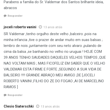
Parabens a familia do Sr. Valdemar dos Santos brilhante ideia,
abracos
Responder
joceli roberto vanini
13 anos atrás
SR Valdemar ,tenho orgulho deste velho ,balceiro ,pois na
minha infancia ,tive o prazer de andar muito em suas balsas ;
lembro de nois ,juntamente com seu neto alvaro ,pulando de
cima da balsa ,se banhando no velho rio uruguai ! HOJE COM
39 ANOS TENHO SAUDADES DAQUELES VELHOS TEMPOS ,QUE
NAO VOLTAM MAIS ; MAS FICOFELIZ EM SABER QUE O VELHO
VALDEMAR ESTA FIRME E FORTE ,SEGUINDO A SUA VIDA DE
BALSEIRO !!!! GRANDE ABRAÇO MEU AMIGO ,DE [JOCELI
ROBERTO VANINI ,FILHO DO ZE DO FOGAO ,AI DE MARCELINO
RAMOS ]
Responder
Clesio Siaterschki
13 anos atrás