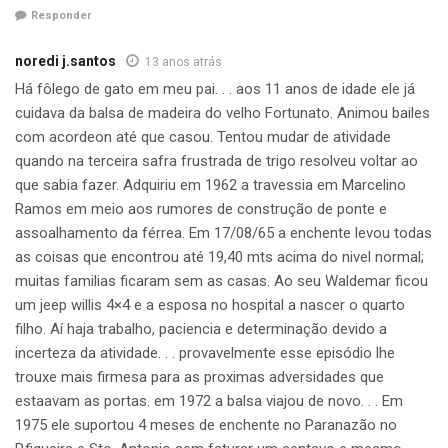
Responder
noredi j.santos
13 anos atrás
Há fôlego de gato em meu pai. . . aos 11 anos de idade ele já
cuidava da balsa de madeira do velho Fortunato. Animou bailes
com acordeon até que casou. Tentou mudar de atividade
quando na terceira safra frustrada de trigo resolveu voltar ao
que sabia fazer. Adquiriu em 1962 a travessia em Marcelino
Ramos em meio aos rumores de construção de ponte e
assoalhamento da férrea. Em 17/08/65 a enchente levou todas
as coisas que encontrou até 19,40 mts acima do nivel normal;
muitas familias ficaram sem as casas. Ao seu Waldemar ficou
um jeep willis 4×4 e a esposa no hospital a nascer o quarto
filho. Aí haja trabalho, paciencia e determinação devido a
incerteza da atividade. . . provavelmente esse episódio lhe
trouxe mais firmesa para as proximas adversidades que
estaavam as portas. em 1972 a balsa viajou de novo. . . Em
1975 ele suportou 4 meses de enchente no Paranazão no