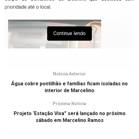
prioridade até o local.
Continue lendo
Ao chegar
Notícia Anterior
Água cobre pontilhão e famílias ficam isoladas no
interior de Marcelino
no local encontraram Alceu Augusto Lima (62), agarrado em
Próxima Notícia
uma árvore e preso por uma corda que foi atirada pelos
Projeto ‘Estação Viva” será lançado no próximo
vizinhos que moram próximos ao rio. A vítima que estava
sábado em Marcelino Ramos
em seu veículo, que foi arrastado pelas águas, ao ver que
seu carro ficaria submerso, arriscou a sua vida pulando na