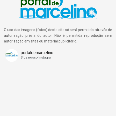
até a nova estação, será iniciado numa época apropriada, já
que a Páscoa simboliza renascimento, ressureição,
passagem e reflexão. A matéria não tem por objetivo
apontar dedos ou buscar culpados. Apenas contribuir para a
O uso das imagens (fotos) deste site só será permitido através de
criação de uma consciência ecológica maior. O ser humano
autorização prévia do autor. Não é permitida reprodução sem
pode e deve viver em harmonia com a natureza.
autorização em sites ou material publicitário.
portaldemarcelino
Siga nosso Instagram